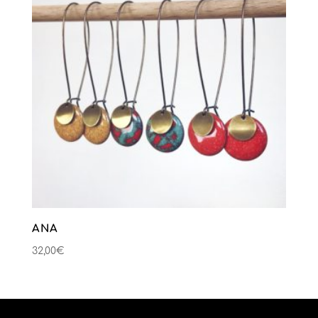
ANA
32,00
€